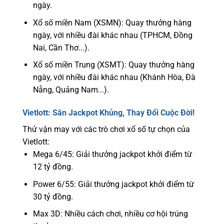
ngày.
Xổ số miền Nam (XSMN): Quay thưởng hàng
ngày, với nhiều đài khác nhau (TPHCM, Đồng
Nai, Cần Thơ...).
Xổ số miền Trung (XSMT): Quay thưởng hàng
ngày, với nhiều đài khác nhau (Khánh Hòa, Đà
Nẵng, Quảng Nam...).
Vietlott: Săn Jackpot Khủng, Thay Đổi Cuộc Đời!
Thử vận may với các trò chơi xổ số tự chọn của
Vietlott:
Mega 6/45: Giải thưởng jackpot khởi điểm từ
12 tỷ đồng.
Power 6/55: Giải thưởng jackpot khởi điểm từ
30 tỷ đồng.
Max 3D: Nhiều cách chơi, nhiều cơ hội trúng