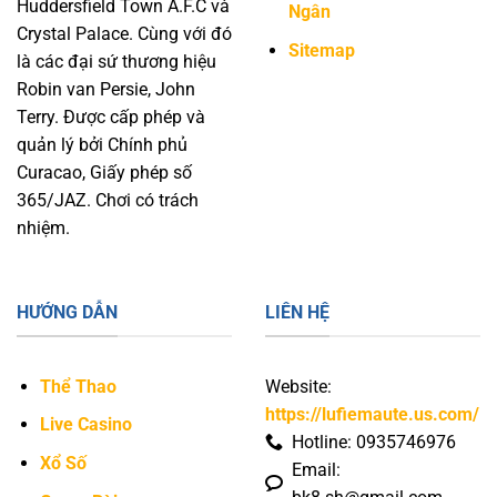
Huddersfield Town A.F.C và
Ngân
Crystal Palace. Cùng với đó
Sitemap
là các đại sứ thương hiệu
Robin van Persie, John
Terry. Được cấp phép và
quản lý bởi Chính phủ
Curacao, Giấy phép số
365/JAZ. Chơi có trách
nhiệm.
HƯỚNG DẪN
LIÊN HỆ
Thể Thao
Website:
https://lufiemaute.us.com/
Live Casino
Hotline: 0935746976
Xổ Số
Email: