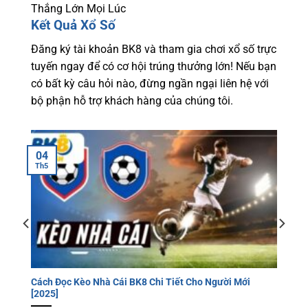
Thắng Lớn Mọi Lúc
Kết Quả Xổ Số
Đăng ký tài khoản BK8 và tham gia chơi xổ số trực
tuyến ngay để có cơ hội trúng thưởng lớn! Nếu bạn
có bất kỳ câu hỏi nào, đừng ngần ngại liên hệ với
bộ phận hỗ trợ khách hàng của chúng tôi.
04
Th5
t
Cách Đọc Kèo Nhà Cái BK8 Chi Tiết Cho Người Mới
[2025]