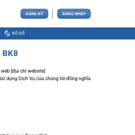
ĐĂNG KÝ
ĐĂNG NHẬP
I
XỔ SỐ
 BK8
web [địa chỉ website]
 sử dụng Dịch Vụ của chúng tôi đồng nghĩa