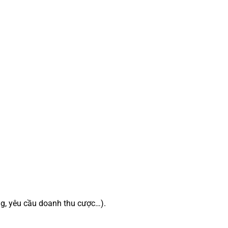
ụng, yêu cầu doanh thu cược…).