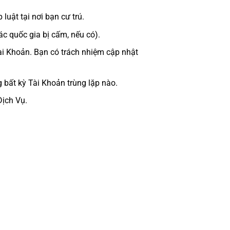
luật tại nơi bạn cư trú.
c quốc gia bị cấm, nếu có).
ài Khoản. Bạn có trách nhiệm cập nhật
bất kỳ Tài Khoản trùng lặp nào.
Dịch Vụ.