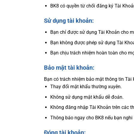
BK8 có quyền từ chối đăng ký Tài Khoả
Sử dụng tài khoản:
Bạn chỉ được sử dụng Tài Khoản cho m
Bạn không được phép sử dụng Tài Khoản 
Bạn chịu trách nhiệm hoàn toàn cho mọi
Bảo mật tài khoản:
Bạn có trách nhiệm bảo mật thông tin Tài
Thay đổi mật khẩu thường xuyên.
Không sử dụng mật khẩu dễ đoán.
Không đăng nhập Tài Khoản trên các th
Thông báo ngay cho BK8 nếu bạn nghi 
Đóng tài khoản: