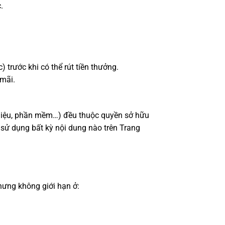
.
trước khi có thể rút tiền thưởng.
 mãi.
g hiệu, phần mềm…) đều thuộc quyền sở hữu
sử dụng bất kỳ nội dung nào trên Trang
hưng không giới hạn ở: