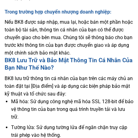
Trong trường hợp chuyển nhượng doanh nghiệp:
Nếu BK8 được sáp nhập, mua lại, hoặc bán một phần hoặc
toàn bộ tài sản, thông tin cá nhân của bạn có thể được
chuyển giao cho bên mua. Chúng tôi sẽ thông báo cho bạn
trước khi thông tin của bạn được chuyển giao và áp dụng
một chính sách bảo mật khác.
BK8 Lưu Trữ và Bảo Mật Thông Tin Cá Nhân Của
Bạn Như Thế Nào?
BK8 lưu trữ thông tin cá nhân của bạn trên các máy chủ an
toàn đặt tại [Địa điểm] và áp dụng các biện pháp bảo mật
kỹ thuật và tổ chức sau đây:
Mã hóa: Sử dụng công nghệ mã hóa SSL 128-bit để bảo
vệ thông tin của bạn trong quá trình truyền tải và lưu
trữ.
Tường lửa: Sử dụng tường lửa để ngăn chặn truy cập
trái phép vào hệ thống.