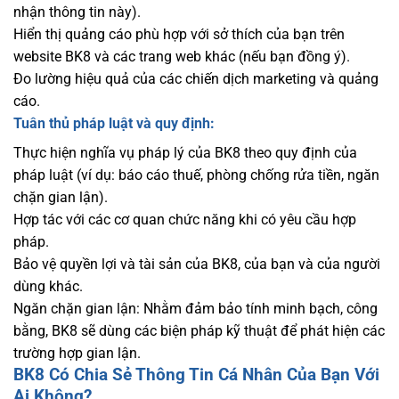
nhận thông tin này).
Hiển thị quảng cáo phù hợp với sở thích của bạn trên
website BK8 và các trang web khác (nếu bạn đồng ý).
Đo lường hiệu quả của các chiến dịch marketing và quảng
cáo.
Tuân thủ pháp luật và quy định:
Thực hiện nghĩa vụ pháp lý của BK8 theo quy định của
pháp luật (ví dụ: báo cáo thuế, phòng chống rửa tiền, ngăn
chặn gian lận).
Hợp tác với các cơ quan chức năng khi có yêu cầu hợp
pháp.
Bảo vệ quyền lợi và tài sản của BK8, của bạn và của người
dùng khác.
Ngăn chặn gian lận: Nhằm đảm bảo tính minh bạch, công
bằng, BK8 sẽ dùng các biện pháp kỹ thuật để phát hiện các
trường hợp gian lận.
BK8 Có Chia Sẻ Thông Tin Cá Nhân Của Bạn Với
Ai Không?