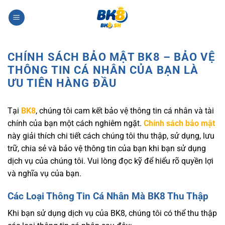
Bỏ
qua
nội
dung
CHÍNH SÁCH BẢO MẬT BK8 – BẢO VỆ
THÔNG TIN CÁ NHÂN CỦA BẠN LÀ
ƯU TIÊN HÀNG ĐẦU
Tại
BK8
, chúng tôi cam kết bảo vệ thông tin cá nhân và tài
chính của bạn một cách nghiêm ngặt.
Chính sách bảo mật
này giải thích chi tiết cách chúng tôi thu thập, sử dụng, lưu
trữ, chia sẻ và bảo vệ thông tin của bạn khi bạn sử dụng
dịch vụ của chúng tôi. Vui lòng đọc kỹ để hiểu rõ quyền lợi
và nghĩa vụ của bạn.
Các Loại Thông Tin Cá Nhân Mà BK8 Thu Thập
Khi bạn sử dụng dịch vụ của BK8, chúng tôi có thể thu thập