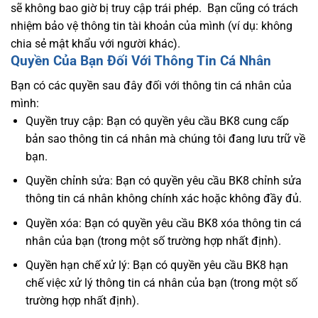
sẽ không bao giờ bị truy cập trái phép. Bạn cũng có trách
nhiệm bảo vệ thông tin tài khoản của mình (ví dụ: không
chia sẻ mật khẩu với người khác).
Quyền Của Bạn Đối Với Thông Tin Cá Nhân
Bạn có các quyền sau đây đối với thông tin cá nhân của
mình:
Quyền truy cập: Bạn có quyền yêu cầu BK8 cung cấp
bản sao thông tin cá nhân mà chúng tôi đang lưu trữ về
bạn.
Quyền chỉnh sửa: Bạn có quyền yêu cầu BK8 chỉnh sửa
thông tin cá nhân không chính xác hoặc không đầy đủ.
Quyền xóa: Bạn có quyền yêu cầu BK8 xóa thông tin cá
nhân của bạn (trong một số trường hợp nhất định).
Quyền hạn chế xử lý: Bạn có quyền yêu cầu BK8 hạn
chế việc xử lý thông tin cá nhân của bạn (trong một số
trường hợp nhất định).