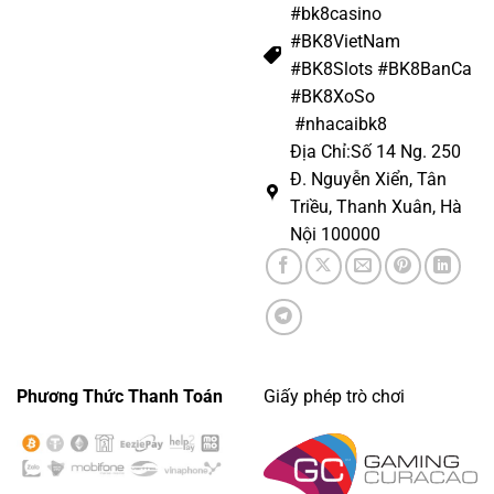
#bk8casino
#BK8VietNam
#BK8Slots #BK8BanCa
#BK8XoSo
#nhacaibk8
Địa Chỉ:Số 14 Ng. 250
Đ. Nguyễn Xiển, Tân
Triều, Thanh Xuân, Hà
Nội 100000
Phương Thức Thanh Toán
Giấy phép trò chơi