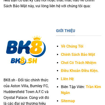
Nếu bạn có bất kỳ câu hỏi hoặc thắc mắc nào về Chính
Sách Bảo Mật này, vui lòng liên hệ với chúng tôi qua:
GIỚI THIỆU
Về Chúng Tôi
Chính Sách Bảo Mật
Chơi Có Trách Nhiệm
Điều Khoản Điều Kiện.
Liên Hệ
BK8.sh - Đối tác chính thức
của Aston Villa, Burnley FC,
Biên Tập Viên:
Trần Kim
Huddersfield Town A.F.C và
Ngân
Crystal Palace. Cùng với đó
Sitemap
là các đại sứ thương hiệu